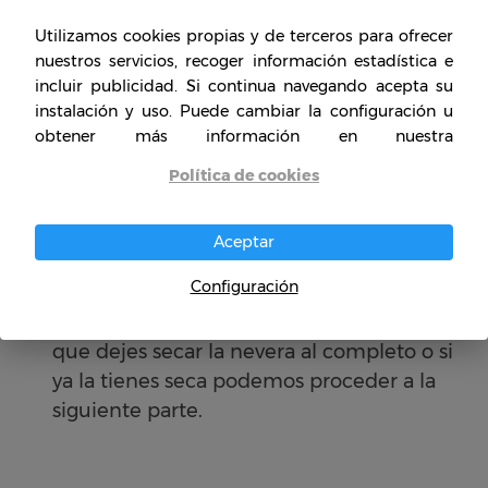
de metal para limpiarla.
Utilizamos cookies propias y de terceros para ofrecer
Para la nevera.
nuestros servicios, recoger información estadística e
incluir publicidad. Si continua navegando acepta su
Vacía al completo tu frigorífico de gas y le
instalación y uso. Puede cambiar la configuración u
pases un paño húmedo en vinagre de
obtener más información en nuestra
forma superficial para evitar el moho. (Este
Política de cookies
es un truquito perfecto). Acto seguido
pásale una servilleta seca para que no
Aceptar
quede mojada.
Configuración
Limpia detrás del refrigerador (la caja de
refrigeración) con un cepillo. Lo quinto es
que dejes secar la nevera al completo o si
ya la tienes seca podemos proceder a la
siguiente parte.